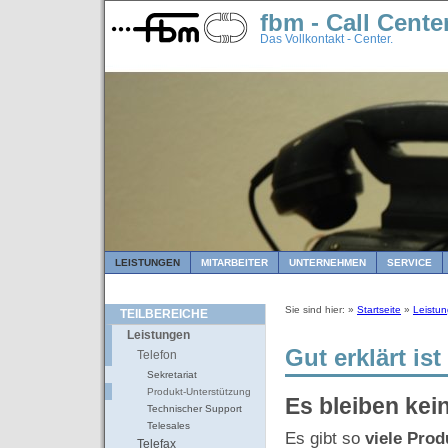
fbm - Call Cente
Das Vollkontakt - Center.
LEISTUNGEN
MITARBEITER
UNTERNEHMEN
SERVICE
Sie sind hier: »
Startseite
»
Leistu
TEILBEREICHE
Leistungen
Gut erklärt ist
Telefon
Sekretariat
Produkt-Unterstützung
Es bleiben kei
Technischer Support
Telesales
Es gibt so
viele Prod
Telefax