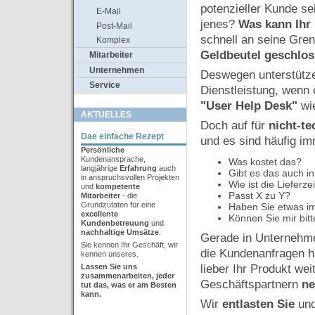
potenzieller Kunde s
E-Mail
jenes?
Was kann Ihr
Post-Mail
schnell an seine Gr
Komplex
Geldbeutel geschlo
Mitarbeiter
Unternehmen
Deswegen unterstütz
Service
Dienstleistung, wenn
"User Help Desk"
wie
AKTUELLES
Doch auf für
nicht-t
Dae einfache Rezept
und es sind häufig i
Persönliche
Kundenansprache,
Was kostet das?
langjährige
Erfahrung
auch
Gibt es das auch i
in anspruchsvollen Projekten
Wie ist die Lieferze
und
kompetente
Passt X zu Y?
Mitarbeiter
- die
Grundzutaten für eine
Haben Sie etwas im 
excellente
Können Sie mir bit
Kundenbetreuung
und
nachhaltige Umsätze
.
Gerade in Unternehm
Sie kennen Ihr Geschäft, wir
die Kundenanfragen h
kennen unseres.
Lassen Sie uns
lieber Ihr Produkt wei
zusammenarbeiten,
jeder
Geschäftspartnern
ne
tut
das, was er am Besten
kann.
Wir
entlasten Sie
un