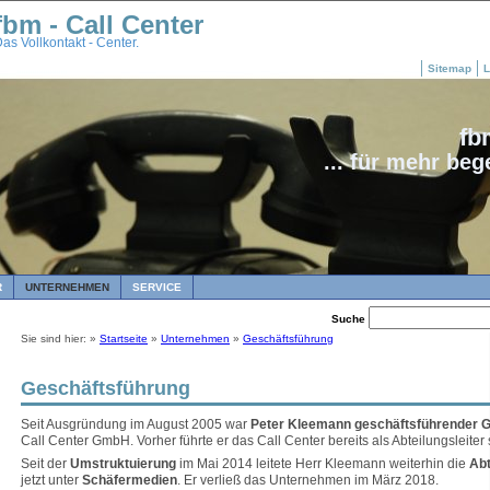
fbm - Call Center
as Vollkontakt - Center.
Sitemap
L
fb
... für mehr be
R
UNTERNEHMEN
SERVICE
Suche
Sie sind hier: »
Startseite
»
Unternehmen
»
Geschäftsführung
Geschäftsführung
Seit Ausgründung im August 2005 war
Peter Kleemann geschäftsführender G
Call Center GmbH. Vorher führte er das Call Center bereits als Abteilungsleiter
Seit der
Umstruktuierung
im Mai 2014 leitete Herr Kleemann weiterhin die
Abt
jetzt unter
Schäfermedien
. Er verließ das Unternehmen im März 2018.