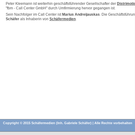
Peter Kleemann ist weiterhin geschäftsführender Gesellschafter der
Distrimot
"fbm - Call Center GmbH" durch Umfirmierung hervor gegangen ist.
Sein Nachfolger im Call Center ist
Marius Andreijauskas
. Die Geschäftsführun
Schäfer
als Inhaberin von
Schäfermedien
.
Copyright © 2015 Schäfermedien (Inh. Gabriele Schäfer) | Alle Rechte vorbehalten