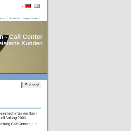
ogin
Kontakt
Impressum
m - Call Center
geisterte Kunden
esellschafter
der fbm -
 seit Anfang 2004.
eilung Call Center
, nur